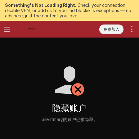
Something's Not Loading Right.
Check your connection,
disable VPN, or add us to your ad blocker's exceptions — no
ads here, just the content you love.
免费加入
隐藏账户
Silentmary的账户已被隐藏。