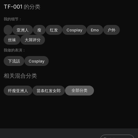
TF-001
的分类
我的细节：
亚洲人
瘦
红发
Cosplay
Emo
户外
丝袜
大屌评分
我做的表演：
下流話
Cosplay
相关混合分类
全部分类
纤瘦亚洲人
苗条红发女郎